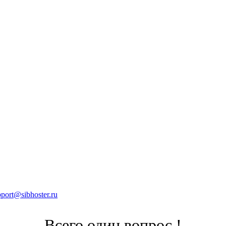
pport@sibhoster.ru
Всего один вопрос !