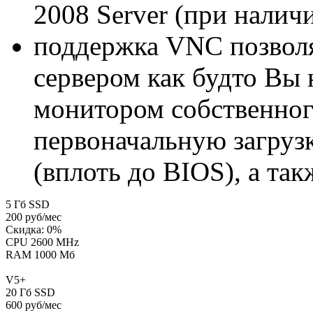
2008 Server (при налич
поддержка VNC позволя
сервером как будто Вы 
монитором собственног
первоначальную загруз
(вплоть до BIOS), а та
5
Гб SSD
200
руб/мес
Скидка:
0
%
CPU 2600 MHz
RAM 1000 Мб
V5+
20
Гб SSD
600
руб/мес