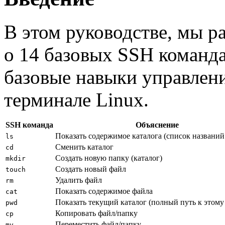
В этом руководстве, мы р
о 14 базовых SSH команд
базовые навыки управлени
терминале Linux.
SSH команда
Объяснение
Показать содержимое каталога (список названий
ls
Сменить каталог
cd
Создать новую папку (каталог)
mkdir
Создать новый файл
touch
Удалить файл
rm
Показать содержимое файла
cat
Показать текущий каталог (полный путь к этому
pwd
Копировать файл/папку
cp
Переместить файл/папку
mv